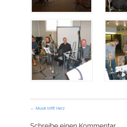
P
← Musik trifft Herz
o
s
Schreibe einen Kommentar