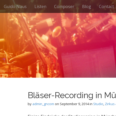
M
S
Guido Naus
Listen
Composer
Blog
Contact
k
a
i
i
p
n
t
m
o
e
c
n
o
n
u
t
e
n
t
Bläser-Recording in Mü
by
admin_gncom
on
September 9, 2014
in
Studio
,
Zirkus 