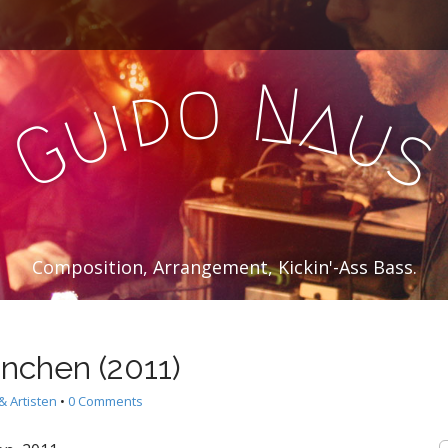
o
N
d
a
i
u
u
G
Composition, Arrangement, Kickin'-Ass Bass.
nchen (2011)
& Artisten
•
0 Comments