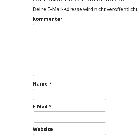
t
Deine E-Mail-Adresse wird nicht veröffentlicht
n
a
Kommentar
v
i
g
a
t
i
o
n
Name
*
E-Mail
*
Website