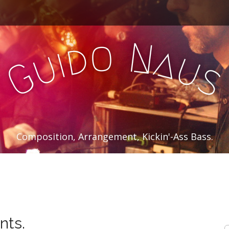
o
N
d
a
i
u
u
G
Composition, Arrangement, Kickin'-Ass Bass.
nts.