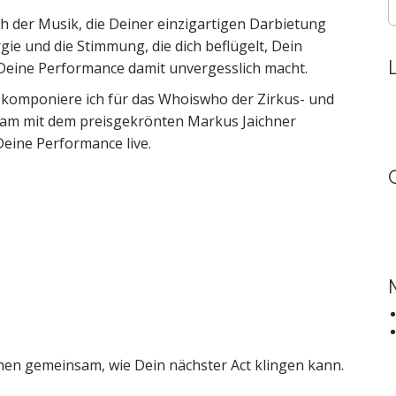
S
e
ch der Musik, die Deiner einzigartigen Darbietung
a
rgie und die Stimmung, die dich beflügelt, Dein
r
Deine Performance damit unvergesslich macht.
c
h
n komponiere ich für das Whoiswho der Zirkus- und
f
sam mit dem preisgekrönten Markus Jaichner
o
Deine Performance live.
r
:
hen gemeinsam, wie Dein nächster Act klingen kann.